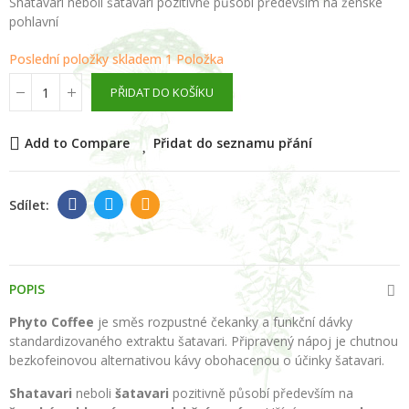
Shatavari neboli šatavari pozitivně působí především na ženské
pohlavní
Poslední položky skladem
1 Položka
PŘIDAT DO KOŠÍKU
Add to Compare
Přidat do seznamu přání
POPIS
Phyto Coffee
je směs rozpustné čekanky a funkční dávky
standardizovaného extraktu šatavari. Připravený nápoj je chutnou
bezkofeinovou alternativou kávy obohacenou o účinky šatavari.
Shatavari
neboli
šatavari
pozitivně působí především na