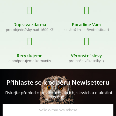
Doprava zdarma
Poradíme Vám
pro objednávky nad 1600 Kč
se zbožím i s životní situací
Recyklujeme
Věrnostní slevy
a podporujeme komunity
pro naše zákazníky :)
Přihlaste se k odběru Newlsetteru
Získejte přehled o novinkách, akcích, slevách a o aktální
trecéně...