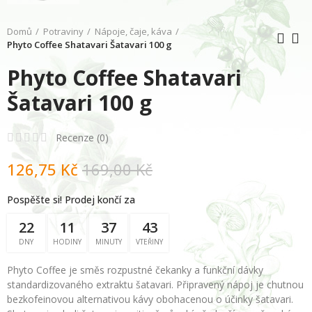
Domů
Potraviny
Nápoje, čaje, káva
Phyto Coffee Shatavari Šatavari 100 g
Phyto Coffee Shatavari
Šatavari 100 g
Recenze (
0
)
126,75 Kč
169,00 Kč
Pospěšte si! Prodej končí za
22
11
37
42
DNY
HODINY
MINUTY
VTEŘINY
Phyto Coffee je směs rozpustné čekanky a funkční dávky
standardizovaného extraktu šatavari. Připravený nápoj je chutnou
bezkofeinovou alternativou kávy obohacenou o účinky šatavari.