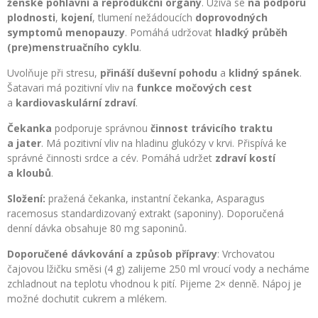
ženské pohlavní a reprodukční orgány
. Užívá se
na podporu
plodnosti
,
kojení
, tlumení nežádoucích
doprovodných
symptomů menopauzy
. Pomáhá udržovat
hladký průběh
(pre)menstruačního cyklu
.
Uvolňuje při stresu,
přináší duševní pohodu
a
klidný spánek
.
Šatavari má pozitivní vliv na
funkce močových cest
a
kardiovaskulární zdraví
.
Čekanka
podporuje správnou
činnost trávicího traktu
a jater
. Má pozitivní vliv na hladinu glukózy v krvi. Přispívá ke
správné činnosti srdce a cév. Pomáhá udržet
zdraví kostí
a kloubů
.
Složení:
pražená čekanka, instantní čekanka, Asparagus
racemosus standardizovaný extrakt (saponiny). Doporučená
denní dávka obsahuje 80 mg saponinů.
Doporučené dávkování a způsob přípravy
: Vrchovatou
čajovou lžičku směsi (4 g) zalijeme 250 ml vroucí vody a necháme
zchladnout na teplotu vhodnou k pití. Pijeme 2× denně. Nápoj je
možné dochutit cukrem a mlékem.