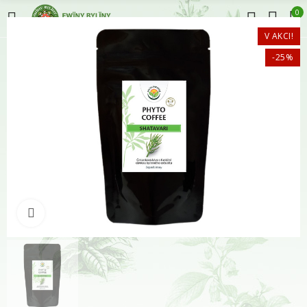
0
V AKCI!
-25%
Klikněte pro zvětšení