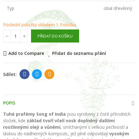
Typ
obal dřevěnný
Poslední položky skladem
1 Položka
PŘIDAT DO KOŠÍKU
Add to Compare
Přidat do seznamu přání
POPIS
Tuhé prafémy Song of India
jsou vyrobeny z čistě přírodních
složek, kde
základ tvoří včelí vosk doplněný dalšími
rostlinnými oleji a vůněmi
, smíchanými s velkou pečlivostí a
láskou do nádherných kompozic, jež plně odpovídají
vysokým