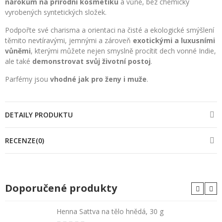
nárokům na přírodní kosmetiku
a vůně, bez chemicky
vyrobených syntetických složek.
Podpořte své charisma a orientaci na čisté a ekologické smýšlení
těmito nevtíravými, jemnými a zároveň
exotickými a luxusními
vůněmi
, kterými můžete nejen smyslně procítit dech vonné Indie,
ale také
demonstrovat svůj životní postoj
.
Parfémy jsou
vhodné jak pro ženy i muže
.
DETAILY PRODUKTU
RECENZE(0)
Doporučené produkty
Henna Sattva na tělo hnědá, 30 g