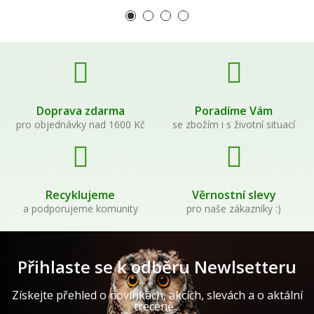
Doprava zdarma
Poradíme Vám
pro objednávky nad 1600 Kč
se zbožím i s životní situací
Recyklujeme
Věrnostní slevy
a podporujeme komunity
pro naše zákazníky :)
Přihlaste se k odběru Newlsetteru
Získejte přehled o novinkách, akcích, slevách a o aktální
trecéně...