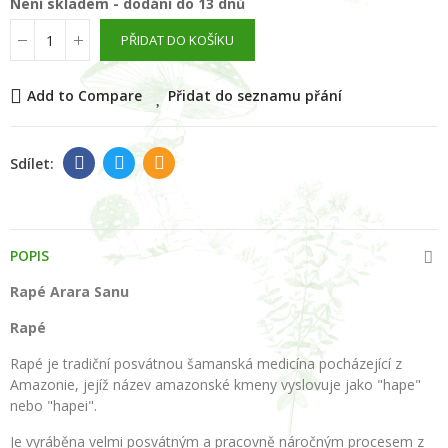
Není skladem - dodání do 13 dnů
PŘIDAT DO KOŠÍKU
Add to Compare
Přidat do seznamu přání
POPIS
Rapé Arara Sanu
Rapé
Rapé je tradiční posvátnou šamanská medicína pocházející z
Amazonie, jejíž název amazonské kmeny vyslovuje jako "hape"
nebo "hapei".
Je vyráběna velmi posvátným a pracovně náročným procesem z