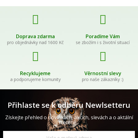
Doprava zdarma
Poradíme Vám
pro objednávky nad 1600 Kč
se zbožím i s životní situací
Recyklujeme
Věrnostní slevy
a podporujeme komunity
pro naše zákazníky :)
Přihlaste se k odběru Newlsetteru
Získejte přehled o novinkách, akcích, slevách a o aktální
trecéně...