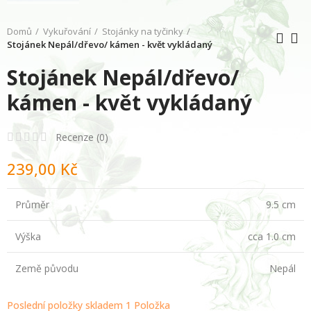
Domů
Vykuřování
Stojánky na tyčinky
Stojánek Nepál/dřevo/ kámen - květ vykládaný
Stojánek Nepál/dřevo/
kámen - květ vykládaný
Recenze (
0
)
239,00 Kč
Průměr
9.5 cm
Výška
cca 1.0 cm
Země původu
Nepál
Poslední položky skladem
1 Položka