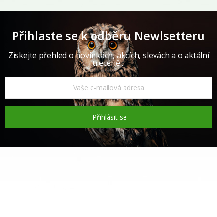
Přihlaste se k odběru Newlsetteru
Získejte přehled o novinkách, akcích, slevách a o aktální
trecéně...
Přihlásit se