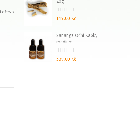
20g
i dřevo
119,00 Kč
atural
Sananga Oční Kapky -
vané
medium
539,00 Kč