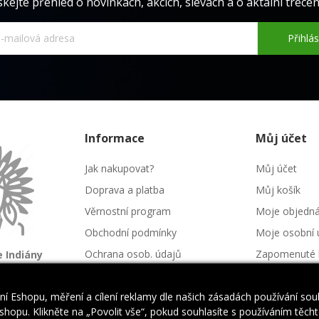
skejte přehled o novinkách, akcích, slevách a o aktální trecéně
Přihlás
Informace
Můj účet
Jak nakupovat?
Můj účet
Doprava a platba
Můj košík
Věrnostní program
Moje objedn
Obchodní podmínky
Moje osobní 
Ochrana osob. údajů
Zapomenuté 
 Indiány
é kmeny
Kontakt
Napište nám
í Eshopu, měření a cílení reklamy dle našich zásadách používání so
hopu. Klikněte na „Povolit vše“, pokud souhlasíte s používáním těchto