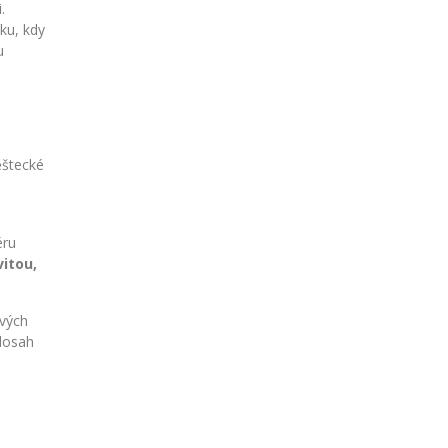
.
ku, kdy
u
věštecké
éru
vitou,
avých
dosah