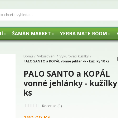
Í
ŠAMÁN MARKET
YERBA MATE RÖÖM
Domů
Vykuřování
Vykuřovací kužílky
PALO SANTO a KOPÁL vonné jehlánky - kužílky 10 ks
PALO SANTO a KOPÁL
UHLÍKY FLOGA -
vonné jehlánky - kužílky
ks
29,00 Kč
Recenze (
0
)
Agua de Florida 
189,00 Kč