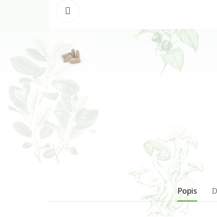
Klikněte pro zvětšení
Popis
D