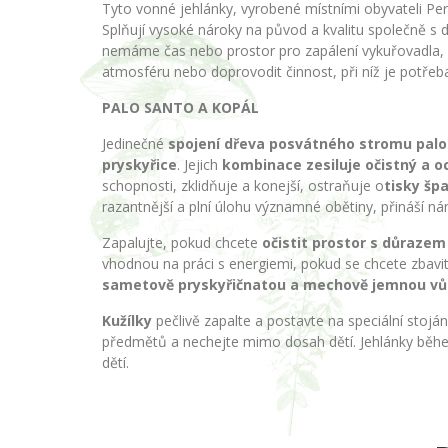
Tyto vonné jehlánky, vyrobené místními obyvateli Per
Splňují vysoké nároky na původ a kvalitu společně s
nemáme čas nebo prostor pro zapálení vykuřovadla, kd
atmosféru nebo doprovodit činnost, při níž je potřeba 
PALO SANTO A KOPÁL
Jedinečné
spojení dřeva posvátného stromu palo
pryskyřice
. Jejich
kombinace zesiluje očistný a o
schopnosti, zklidňuje a konejší, ostraňuje o
tisky špa
razantnější a plní úlohu významné obětiny, přináší n
Zapalujte, pokud chcete
očistit prostor s důrazem 
vhodnou na práci s energiemi, pokud se chcete zbavit 
sametově pryskyřičnatou a mechově jemnou vůn
Kužílky
pečlivě zapalte a postavte na speciální stoján
předmětů a nechejte mimo dosah dětí. Jehlánky běhe
dětí.