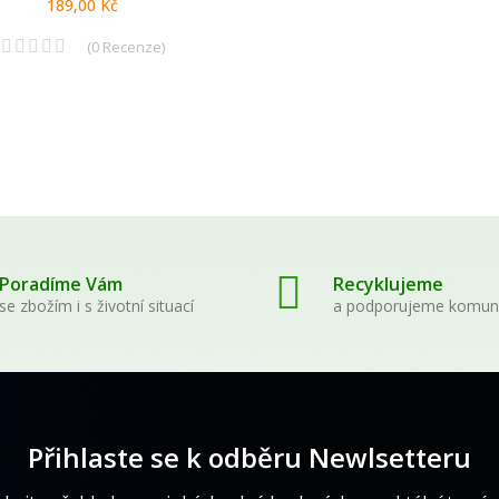
189,00 Kč
(
0
Recenze
)
Poradíme Vám
Recyklujeme
se zbožím i s životní situací
a podporujeme komun
Přihlaste se k odběru Newlsetteru