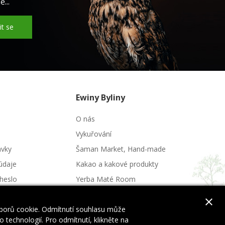
...
it se
Ewiny Byliny
O nás
Vykuřování
ávky
Šaman Market, Hand-made
údaje
Kakao a kakové produkty
heslo
Yerba Maté Room
Potraviny a nápoje
close
uborů cookie. Odmítnutí souhlasu může
 technologií. Pro odmítnutí, klikněte na