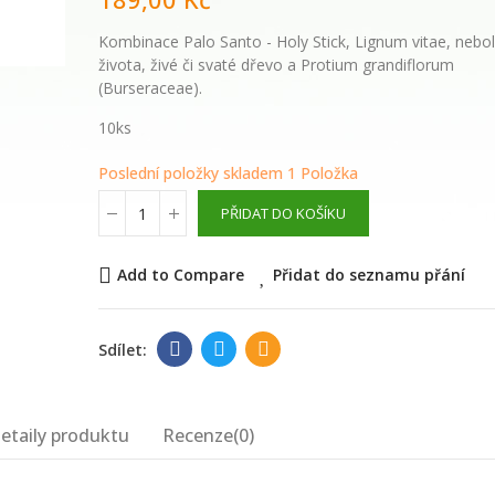
květinová voda
Kombinace Palo Santo - Holy Stick, Lignum vitae, nebol
života, živé či svaté dřevo a Protium grandiflorum
289,00 Kč
(Burseraceae).
WAYUSA GREEN n
10ks
celé nefermento
listy 100g
Poslední položky skladem
1 Položka
PŘIDAT DO KOŠÍKU
210,00 Kč
Add to Compare
Přidat do seznamu přání
etaily produktu
Recenze(0)