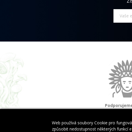
Zí
Podporujeme
a domorod
Web používá soubory Cookie pro fungován
způsobit nedostupnost některých funkcí es