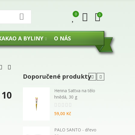
0
0
KAKAO A BYLINY
O NÁS
Doporučené produkty
 malé
Henna Sattva na tělo
 10
hnědá, 30 g
59,00 Kč
270 ml -
PALO SANTO - dřevo