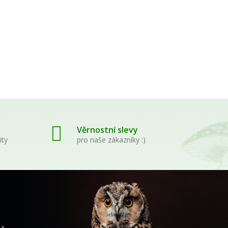
Věrnostní slevy
ity
pro naše zákazníky :)