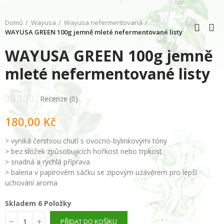
Domů
Wayusa
Wayusa nefermentovaná
WAYUSA GREEN 100g jemně mleté nefermentované listy
WAYUSA GREEN 100g jemně
mleté nefermentované listy
Recenze (
0
)
180,00 Kč
> vyniká čerstvou chutí s ovocno-bylinkovými tóny
> bez složek způsobujících hořkost nebo trpkost
> snadná a rychlá příprava
> balena v papírovém sáčku se zipovým uzávěrem pro lepší
uchování aroma
Skladem
6 Položky
PŘIDAT DO KOŠÍKU