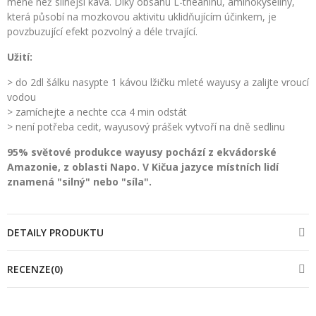
méně než silnější káva. Díky obsahu L-theaninu, aminokyseliny,
která působí na mozkovou aktivitu uklidňujícím účinkem, je
povzbuzující efekt pozvolný a déle trvající.
Užití:
> do 2dl šálku nasypte 1 kávou lžičku mleté wayusy a zalijte vroucí
vodou
> zamíchejte a nechte cca 4 min odstát
> není potřeba cedit, wayusový prášek vytvoří na dně sedlinu
95% světové produkce wayusy pochází z ekvádorské
Amazonie, z oblasti Napo. V Kičua jazyce místních lidí
znamená "silný" nebo "síla".
DETAILY PRODUKTU
RECENZE(0)