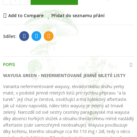
Add to Compare
Přidat do seznamu přání
POPIS
WAYUSA GREEN - NEFERMENTOVANÉ JEMNĚ MLETÉ LISTY
Varianta nefermentované wayusy, ekvádorského druhu yerby
maté, v podobě jemně mletých listů pro rychlou přípravu "a la
turek". Její chuť je čerstvá, osvěžující a má bylinkový aftertaste.
Jak už název napovídá, nálev této wayusy je zelený až tmavě
zelený. Narozdíl od své sestry cesmíny paraguayské má wayusa
díky absenci hořkých složek a obsahu theobrominu mírně nasládlý
aftertaste (cukr samozřejmě neobsahuje). Wayusa povzbuzuje
díky kofeinu, kterého obsahuje cca 90-110 mg / 2dl, tedy o něco