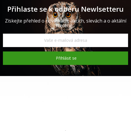
Přihlaste se k odběru Newlsetteru
Získejte přehled o novinkách, akcích, slevách a o aktální
trecéně...
Přihlásit se