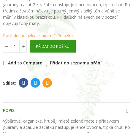
guarany a acai. Ze začátku nastupuje lehce ovocná, trpká chuť. Po
třetím a čtvrtém nálevu je patrný jemný sladký tón a vůně se
mění v klasickou brazilskou. Při dalších nálevech se v pozadí
objevují tóny máty.
Poslední položky skladem
1 Položka
PŘIDAT DO KOŠÍKU
Add to Compare
Přidat do seznamu přání
POPIS
Výběrové, organické, hruběji mleté zelené mate s přídavkem
guarany a acai. Ze začátku nastupuje lehce ovocná, trpká chuť. Po