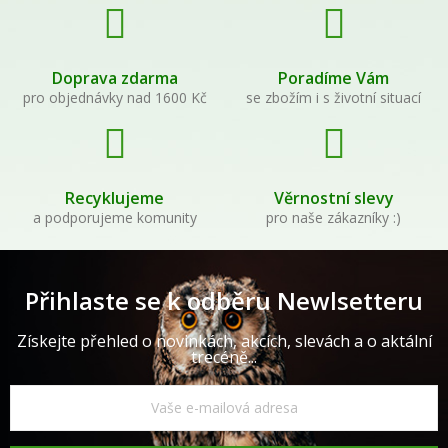
Doprava zdarma
Poradíme Vám
pro objednávky nad 1600 Kč
se zbožím i s životní situací
Recyklujeme
Věrnostní slevy
a podporujeme komunity
pro naše zákazníky :)
Přihlaste se k odběru Newlsetteru
Získejte přehled o novinkách, akcích, slevách a o aktální
trecéně...