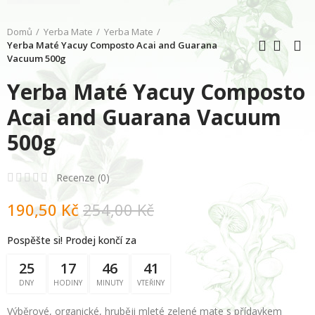
Domů
Yerba Mate
Yerba Mate
Yerba Maté Yacuy Composto Acai and Guarana
Vacuum 500g
Yerba Maté Yacuy Composto
Acai and Guarana Vacuum
500g
Recenze (
0
)
190,50 Kč
254,00 Kč
Pospěšte si! Prodej končí za
25
17
46
40
DNY
HODINY
MINUTY
VTEŘINY
Výběrové, organické, hruběji mleté zelené mate s přídavkem