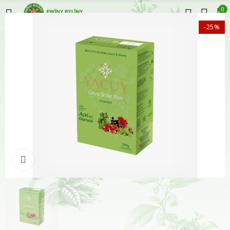
0
-25%
Klikněte pro zvětšení