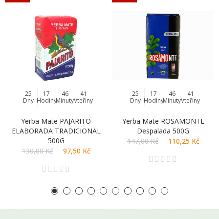
25
17
46
40
25
17
46
40
Dny
Hodiny
Minuty
Vteřiny
Dny
Hodiny
Minuty
Vteřiny
Yerba Mate PAJARITO
Yerba Mate ROSAMONTE
ELABORADA TRADICIONAL
Despalada 500G
500G
147,00 Kč
110,25 Kč
130,00 Kč
97,50 Kč