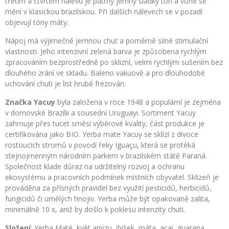
třetím a čtvrtém nálevu je patrný jemný sladký tón a vůně se
mění v klasickou brazilskou. Při dalších nálevech se v pozadí
objevují tóny máty.
Nápoj má výjimečně jemnou chuť a poměrně silné stimulační
vlastnosti. Jeho intenzivní zelená barva je způsobena rychlým
zpracováním bezprostředně po sklizní, velmi rychlým sušením bez
dlouhého zrání ve skladu. Baleno vakuově a pro dlouhodobé
uchování chuti je list hrubě frézován.
Značka Yacuy
byla založena v roce 1948 a populární je zejména
v domovské Brazílii a sousední Uruguayi. Sortiment Yacuy
zahrnuje přes tucet směsí výběrové kvality, část produkce je
certifikována jako BIO. Yerba mate Yacuy se sklízí z divoce
rostoucích stromů v povodí řeky Iguaçu, která se protéká
stejnojmenným národním parkem v brazilském státě Paraná.
Společnost klade důraz na udržitelný rozvoj a ochranu
ekosystému a pracovních podmínek místních obyvatel. Sklizeň je
prováděna za přísných pravidel bez využití pesticidů, herbicidů,
fungicidů či umělých hnojiv. Yerba může být opakovaně zalita,
minimálně 10 x, aniž by došlo k poklesu intenzity chuti.
Složení
: Yerba Maté, květ anýzu, ibišek, máta, acai, guarana.