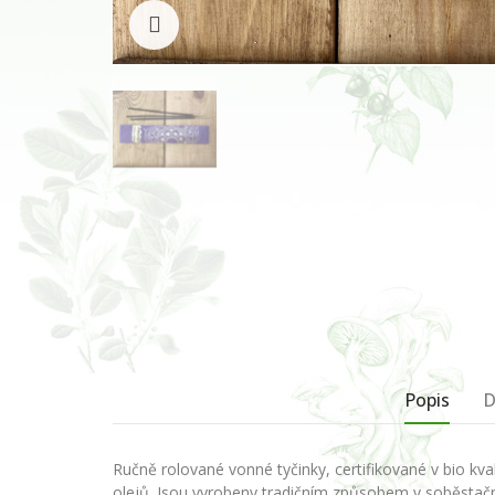
Klikněte pro zvětšení
Popis
D
Ručně rolované vonné
tyčinky, certifikované v bio
kva
olejů.
Jsou vyrobeny tradičním
způsobem v soběstač