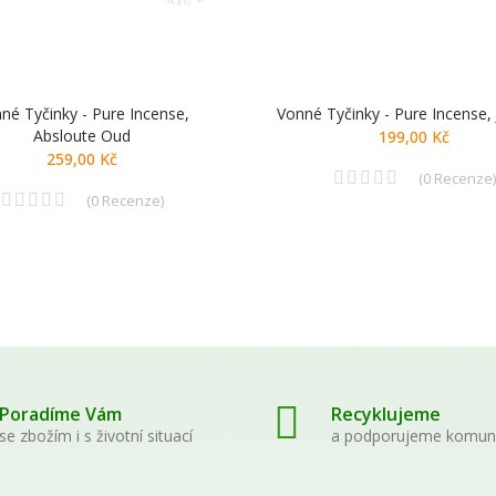
né Tyčinky - Pure Incense,
Vonné Tyčinky - Pure Incense,
Absloute Oud
199,00 Kč
259,00 Kč
(
0
Recenze
)
(
0
Recenze
)
Poradíme Vám
Recyklujeme
se zbožím i s životní situací
a podporujeme komun