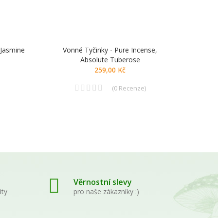
 Jasmine
Vonné Tyčinky - Pure Incense,
Holi
Absolute Tuberose
259,00 Kč
(
0
Recenze
)
Věrnostní slevy
ity
pro naše zákazníky :)