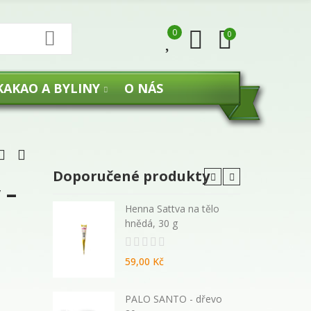
0
0
KAKAO A BYLINY
O NÁS
Doporučené produkty
 –
 malé
Henna Sattva na tělo
hnědá, 30 g
59,00 Kč
270 ml -
PALO SANTO - dřevo