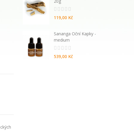
20g
119,00 Kč
atural
Sananga Oční Kapky -
vané
medium
539,00 Kč
ických