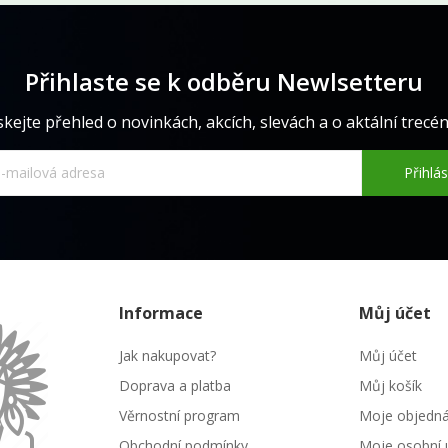
Přihlaste se k odběru Newlsetteru
skejte přehled o novinkách, akcích, slevách a o aktální trecéně
Přihlás
Informace
Můj účet
Jak nakupovat?
Můj účet
Doprava a platba
Můj košík
Věrnostní program
Moje objedn
Obchodní podmínky
Moje osobní 