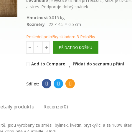
Levandule
je vysoce účinná
při relaxaci, snižuje úzkost
květinová voda
a
stres. Podporuje dobrý spánek.
289,00 Kč
Hmotnost
0.015 kg
Rozměry
22 × 4.5 × 0.5 cm
WAYUSA GREEN n
Poslední položky skladem
3 Položky
celé nefermento
listy 100g
PŘIDAT DO KOŠÍKU
210,00 Kč
Add to Compare
Přidat do seznamu přání
etaily produktu
Recenze(0)
litě, jsou vyrobeny ze směsi
bylinek, květin, pryskyřic,
a ze 100% éter
né
komunitě v Auroville, v Indii.