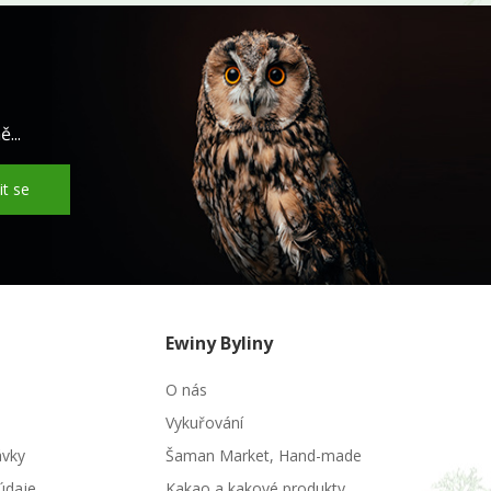
...
it se
Ewiny Byliny
O nás
Vykuřování
ávky
Šaman Market, Hand-made
údaje
Kakao a kakové produkty