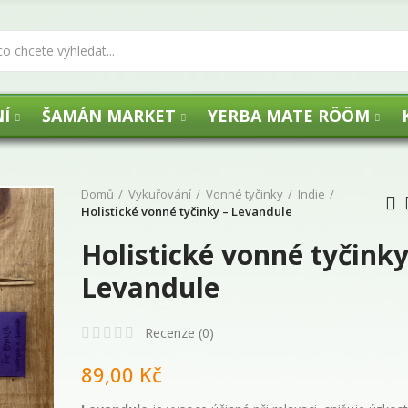
Í
ŠAMÁN MARKET
YERBA MATE RÖÖM
Domů
Vykuřování
Vonné tyčinky
Indie
Holistické vonné tyčinky – Levandule
Holistické vonné tyčinky
UHLÍKY FLOGA -
Levandule
29,00 Kč
Recenze (
0
)
89,00 Kč
Agua de Florida 