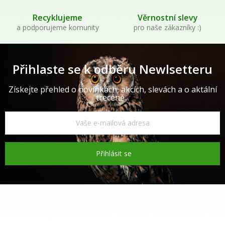
Recyklujeme
Věrnostní slevy
a podporujeme komunity
pro naše zákazníky :)
Přihlaste se k odběru Newlsetteru
Získejte přehled o novinkách, akcích, slevách a o aktální
trecéně...
Přihlásit se