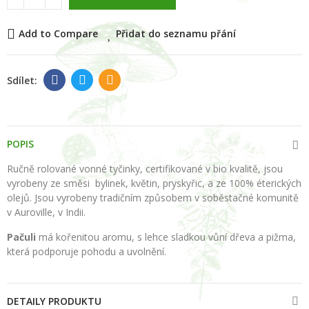
Add to Compare
Přidat do seznamu přání
POPIS
Ručně rolované vonné
tyčinky, certifikované v bio
kvalitě, jsou
vyrobeny ze směsi
bylinek, květin, pryskyřic,
a ze 100% éterických
olejů.
Jsou vyrobeny tradičním
způsobem v soběstačné
komunitě
v Auroville, v Indii.
Pačuli
má kořenitou aromu, s lehce sladkou vůní dřeva a
pižma,
která podporuje
pohodu a uvolnění.
DETAILY PRODUKTU