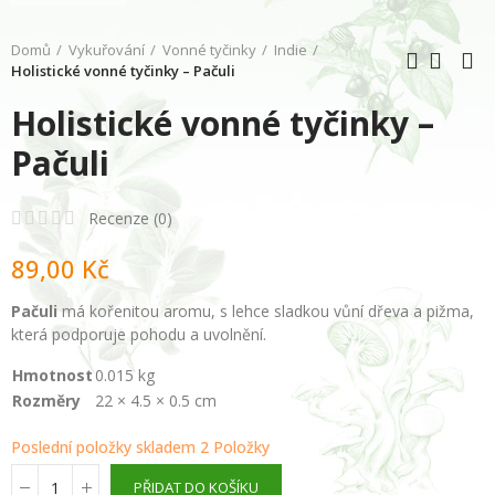
Domů
Vykuřování
Vonné tyčinky
Indie
Holistické vonné tyčinky – Pačuli
Holistické vonné tyčinky –
Pačuli
Recenze (
0
)
89,00 Kč
Pačuli
má kořenitou aromu, s lehce sladkou vůní dřeva a
pižma,
která podporuje
pohodu a uvolnění.
Hmotnost
0.015 kg
Rozměry
22 × 4.5 × 0.5 cm
Poslední položky skladem
2 Položky
PŘIDAT DO KOŠÍKU