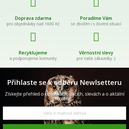
Doprava zdarma
Poradíme Vám
pro objednávky nad 1600 Kč
se zbožím i s životní situací
Recyklujeme
Věrnostní slevy
a podporujeme komunity
pro naše zákazníky :)
Přihlaste se k odběru Newlsetteru
Získejte přehled o novinkách, akcích, slevách a o aktální
trecéně...