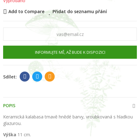
Vyprodáno
Add to Compare
Přidat do seznamu přání
INFORMUJTE MĚ, AŽ BUDE K DISPOZICI
POPIS
Keramická
kalabasa
tmavě hnědé barvy, vroubkovaná s hladkou
glazurou.
Výška
11 cm.