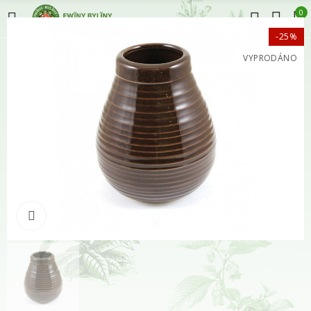
0
-25%
VYPRODÁNO
Klikněte pro zvětšení