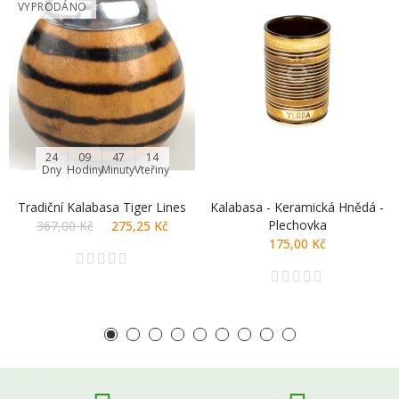
VYPRODÁNO
24
09
47
14
Dny
Hodiny
Minuty
Vteřiny
Tradiční Kalabasa Tiger Lines
Kalabasa - Keramická Hnědá -
Plechovka
367,00 Kč
275,25 Kč
175,00 Kč