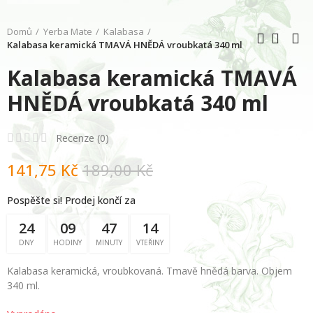
Domů
Yerba Mate
Kalabasa
Kalabasa keramická TMAVÁ HNĚDÁ vroubkatá 340 ml
Kalabasa keramická TMAVÁ
HNĚDÁ vroubkatá 340 ml
Recenze (
0
)
141,75 Kč
189,00 Kč
Pospěšte si! Prodej končí za
24
09
47
13
DNY
HODINY
MINUTY
VTEŘINY
Kalabasa
keramická, vroubkovaná. Tmavě hnědá barva. Objem
340 ml.