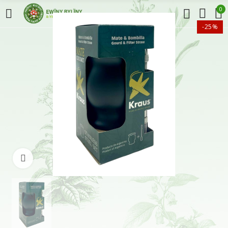
0
-25%
Klikněte pro zvětšení