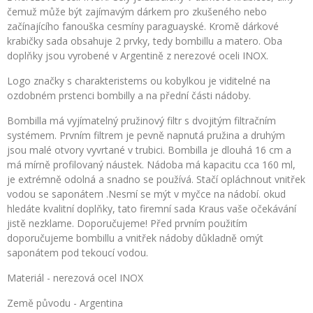
čemuž může být zajímavým dárkem pro zkušeného nebo
začínajícího fanouška cesmíny paraguayské. Kromě dárkové
krabičky sada obsahuje 2 prvky, tedy bombillu a matero. Oba
doplňky jsou vyrobené v Argentině z nerezové oceli INOX.
Logo značky s charakteristems ou kobylkou je viditelné na
ozdobném prstenci bombilly a na přední části nádoby.
Bombilla má vyjímatelný pružinový filtr s dvojitým filtračním
systémem. Prvním filtrem je pevně napnutá pružina a druhým
jsou malé otvory vyvrtané v trubici. Bombilla je dlouhá 16 cm a
má mírně profilovaný náustek. Nádoba má kapacitu cca 160 ml,
je extrémně odolná a snadno se používá. Stačí opláchnout vnitřek
vodou se saponátem .Nesmí se mýt v myčce na nádobí. okud
hledáte kvalitní doplňky, tato firemní sada Kraus vaše očekávání
jistě nezklame. Doporučujeme! Před prvním použitím
doporučujeme bombillu a vnitřek nádoby důkladně omýt
saponátem pod tekoucí vodou.
Materiál - nerezová ocel INOX
Země původu - Argentina