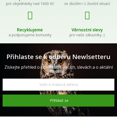
pro objednávky nad 1600 Kč
se zbožím i s životní situací
Recyklujeme
Věrnostní slevy
a podporujeme komunity
pro naše zákazníky :)
Přihlaste se k odběru Newlsetteru
Získejte přehled o novinkách, akcích, slevách a o aktální
trecéně...
Přihlásit se