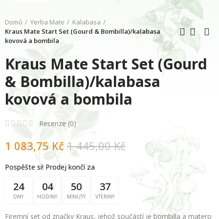
Domů
Yerba Mate
Kalabasa
Kraus Mate Start Set (Gourd & Bombilla)/kalabasa
kovová a bombila
Kraus Mate Start Set (Gourd
& Bombilla)/kalabasa
kovová a bombila
Recenze (
0
)
1 083,75 Kč
1 445,00 Kč
Pospěšte si! Prodej končí za
24
04
50
36
DNY
HODINY
MINUTY
VTEŘINY
Firemní set od značky Kraus, jehož součástí je bombilla a matero