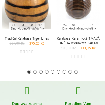
24
04
50
37
24
04
50
37
Dny
Hodiny
Minuty
Vteřiny
Dny
Hodiny
Minuty
Vteřiny
Tradiční Kalabasa Tiger Lines
Kalabasa Keramická TMAVÁ
HNĚDÁ Vroubkatá 340 Ml
367,00 Kč
275,25 Kč
189,00 Kč
141,75 Kč
Doprava zdarma
Poradíme Vám