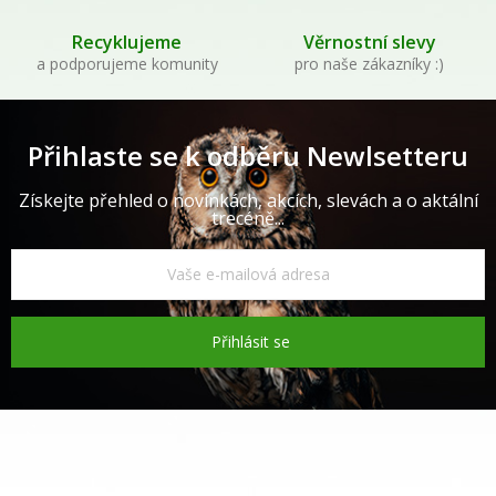
Recyklujeme
Věrnostní slevy
a podporujeme komunity
pro naše zákazníky :)
Přihlaste se k odběru Newlsetteru
Získejte přehled o novinkách, akcích, slevách a o aktální
trecéně...
Přihlásit se