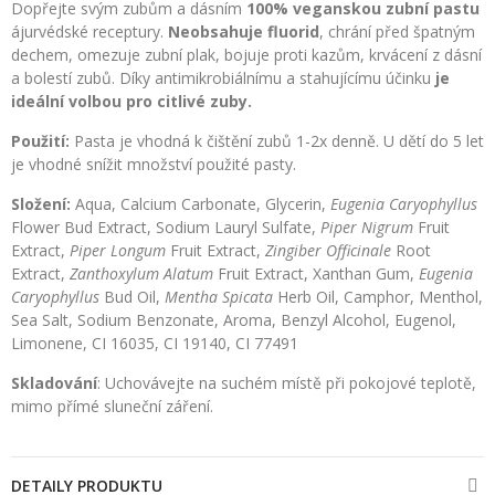
Dopřejte svým zubům a dásním
100% veganskou zubní pastu
ájurvédské receptury.
Neobsahuje fluorid
, chrání před špatným
dechem, omezuje zubní plak, bojuje proti kazům, krvácení z dásní
a bolestí zubů. Díky antimikrobiálnímu a stahujícímu účinku
je
ideální volbou pro citlivé zuby.
Použití:
Pasta je vhodná k čištění zubů 1-2x denně. U dětí do 5 let
je vhodné snížit množství použité pasty.
Složení:
Aqua, Calcium Carbonate, Glycerin,
Eugenia Caryophyllus
Flower Bud Extract, Sodium Lauryl Sulfate,
Piper Nigrum
Fruit
Extract,
Piper Longum
Fruit Extract,
Zingiber Officinale
Root
Extract,
Zanthoxylum Alatum
Fruit Extract, Xanthan Gum,
Eugenia
Caryophyllus
Bud Oil,
Mentha Spicata
Herb Oil, Camphor, Menthol,
Sea Salt, Sodium Benzonate, Aroma, Benzyl Alcohol, Eugenol,
Limonene, CI 16035, CI 19140, CI 77491
Skladování
: Uchovávejte na suchém místě při pokojové teplotě,
mimo přímé sluneční záření.
DETAILY PRODUKTU