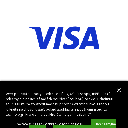
close
Web používá soubory Cookie pro fungování Eshopu, měření a cílení
reklamy dle našich zásadách používání souborů cookie. Odmítnutí
souhlasu může způsobit nedostupnost některých funkcí eshopu.
Klikněte na „Povolit vše“, pokud souhlasíte s používáním těchto
technologií. Pro odmítnutí, klikněte na „Jen nezbytné“.
Přečtěte si Zásady ochrany osobních údajů
Jen nezbytné