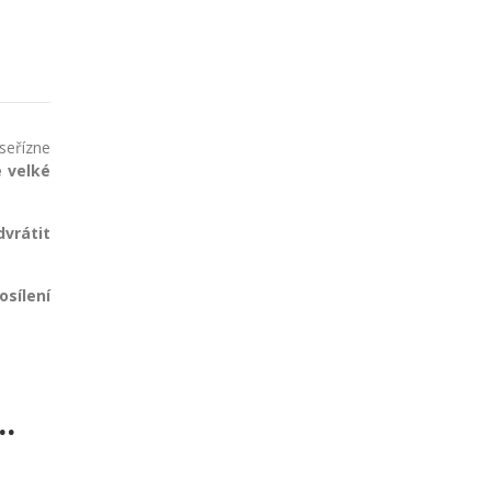
 seřízne
e velké
vrátit
osílení
.