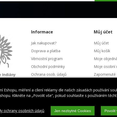
Informace
Můj účet
Jak nakupovat?
Můj účet
Doprava a platba
Můj košík
Věrnostní program
Moje objedn
Obchodní podmínky
Moje osobní 
Ochrana osob. údajů
Zapomenuté 
 Indiány
é kmeny
Kontakt
Napište nám
í Eshopu, měření a cílení reklamy dle našich zásadách používání so
hopu. Klikněte na „Povolit vše“, pokud souhlasíte s používáním těchto
dy ochrany osobních údajů
Jen nezbytné Cookies
Povolit