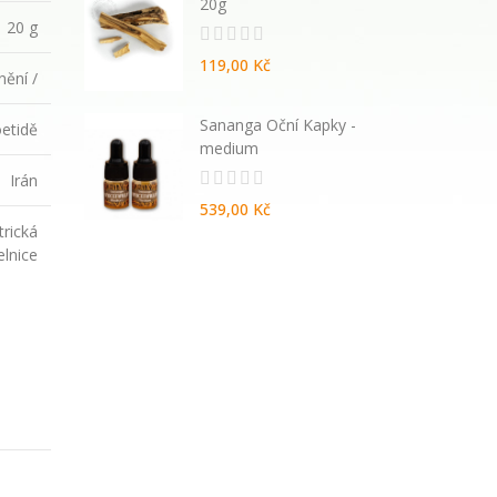
20g
20 g
119,00 Kč
nění /
atural
Sananga Oční Kapky -
oetidě
vané
medium
Irán
539,00 Kč
trická
elnice