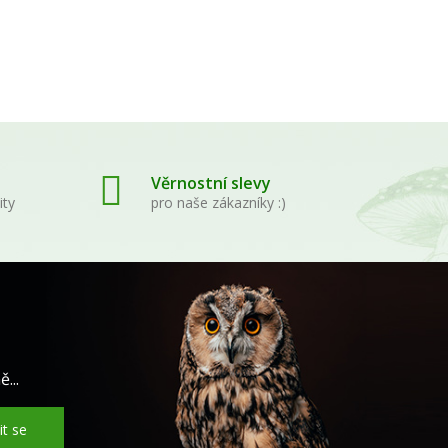
Věrnostní slevy
ity
pro naše zákazníky :)
...
it se