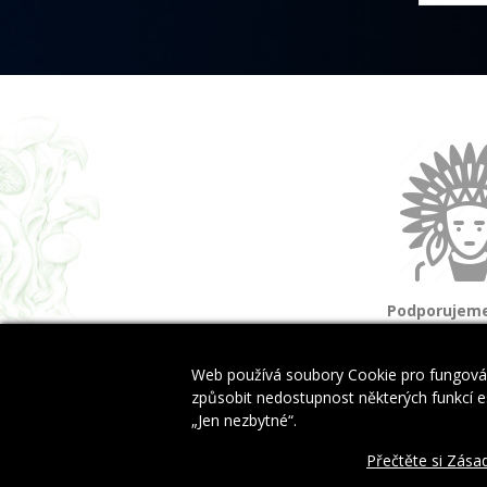
Podporujeme
a domorod
Web používá soubory Cookie pro fungován
způsobit nedostupnost některých funkcí es
„Jen nezbytné“.
Copyright © 2024 EwinyByliny.cz. All Rights Reserved.
Přečtěte si Zása