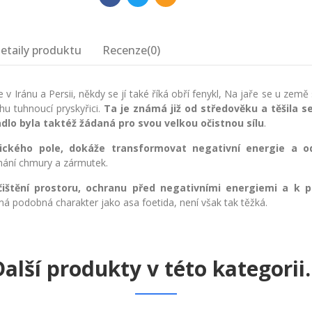
etaily produktu
Recenze(0)
v Iránu a Persii, někdy se jí také říká obří fenykl, Na jaře se u země
 tuhnoucí pryskyřici.
Ta je známá již od středověku a těšila s
dlo byla taktéž žádaná pro svou velkou očistnou sílu
.
ického pole,
dokáže transformovat negativní energie a od
dhání chmury a zármutek.
čištění prostoru, ochranu před negativními energiemi a k p
 má podobná charakter jako asa foetida, není však tak těžká.
alší produkty v této kategorii..