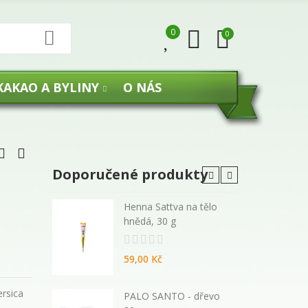
0
0
KAKAO A BYLINY
O NÁS
Doporučené produkty
 malé
Henna Sattva na tělo
hnědá, 30 g
59,00 Kč
ersica
270 ml -
PALO SANTO - dřevo