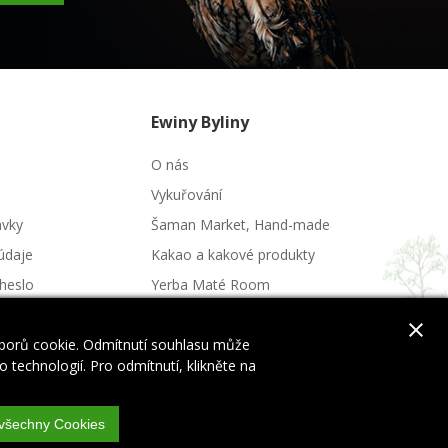
Ewiny Byliny
O nás
Vykuřování
ávky
Šaman Market, Hand-made
údaje
Kakao a kakové produkty
heslo
Yerba Maté Room
Potraviny a nápoje
close
uborů cookie. Odmítnutí souhlasu může
 technologií. Pro odmítnutí, klikněte na
 všechny Cookies