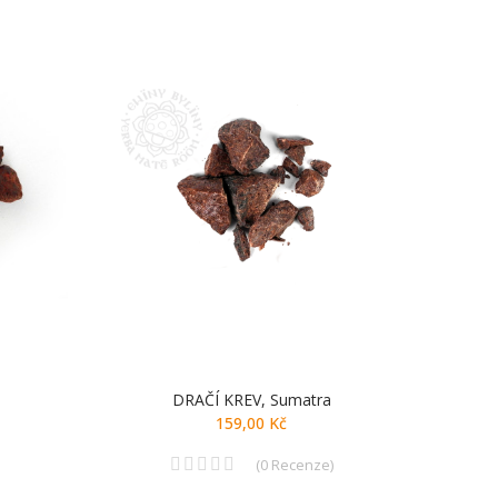
DRAČÍ KREV, Sumatra
K
159,00 Kč
(
0
Recenze
)