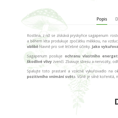
Popis
D
Rostlina, z níž se získává pryskyřice sagapenum roste 
a během léta produkuje zpočátku měkkou, na vzduchu
oblibě
hlavně pro své léčebné účinky.
Jako vykuřova
Sagapenum posiluje
ochranu vlastního energet
škodlivé vlivy
zvenčí. Zbavuje stresu a nervozity, o
Spalujte toto prastaré a vzácné vykuřovadlo na o
pozitivního vnímání svět
a. Vůně je silně kořenitá,
D