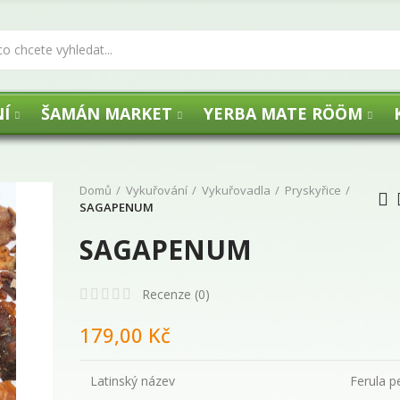
Í
ŠAMÁN MARKET
YERBA MATE RÖÖM
Domů
Vykuřování
Vykuřovadla
Pryskyřice
SAGAPENUM
SAGAPENUM
UHLÍKY FLOGA -
Recenze (
0
)
29,00 Kč
179,00 Kč
Latinský název
Ferula p
Agua de Florida 