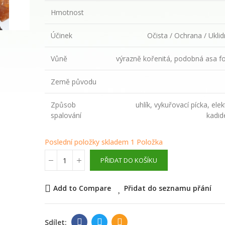
květinová voda
Hmotnost
289,00 Kč
Účinek
Očista / Ochrana / Uklid
WAYUSA GREEN n
Vůně
výrazně kořenitá, podobná asa f
celé nefermento
listy 100g
Země původu
Způsob
uhlík, vykuřovací pícka, elek
210,00 Kč
spalování
kadid
Poslední položky skladem
1 Položka
PŘIDAT DO KOŠÍKU
Add to Compare
Přidat do seznamu přání