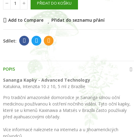
PŘIDAT DO KOŠÍKU
Add to Compare
Přidat do seznamu přání
POPIS
Sananga Kapky -
Advanced Technology
Katukina, Intenzita 10 z 10, 5 ml z Brazílie
Pro tradiční amazonské domorodce je Sananga silnou oční
medicínou používanou k ostření nočního vidění. Tyto oční kapky,
které se u kmenů Kaxinawa a Matsés v Brazílii často používaly
před ayahuascovými obřady.
Více informacé naleznete na internetu a u Jihoamerickcých
průvodců.