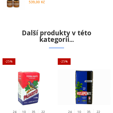
539,00 Kč
Další produkty v této
kategorii...
-25%
-25%
24
10
35
22
24
10
35
22