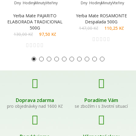
Dny
Hodiny
Minuty
Vteřiny
Dny
Hodiny
Minuty
Vteřiny
Yerba Mate PAJARITO
Yerba Mate ROSAMONTE
ELABORADA TRADICIONAL
Despalada 500G
500G
147,00 Kč
110,25 Kč
130,00 Kč
97,50 Kč
Doprava zdarma
Poradíme Vám
pro objednávky nad 1600 Kč
se zbožím i s životní situací