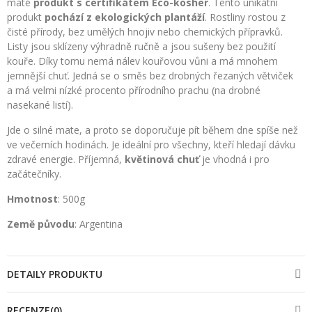
maté
produkt s certifikátem Eco-kosher
. Tento unikátní
produkt
pochází z ekologických plantáží
. Rostliny rostou z
čisté přírody, bez umělých hnojiv nebo chemických přípravků.
Listy jsou sklízeny výhradně ručně a jsou sušeny bez použití
kouře. Díky tomu nemá nálev kouřovou vůni a má mnohem
jemnější chuť. Jedná se o směs bez drobných řezaných větviček
a má velmi nízké procento přírodního prachu (na drobné
nasekané listí).
Jde o silné mate, a proto se doporučuje pít během dne spíše než
ve večerních hodinách. Je ideální pro všechny, kteří hledají dávku
zdravé energie. Příjemná,
květinová chuť
je vhodná i pro
začátečníky.
Hmotnost
: 500g
Země původu
: Argentina
DETAILY PRODUKTU
RECENZE(0)