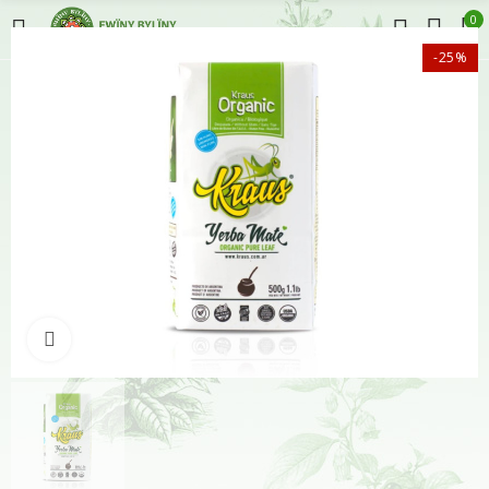
0
-25%
Klikněte pro zvětšení