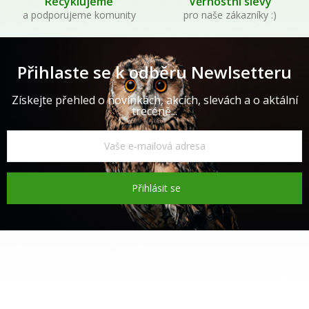
Recyklujeme
Věrnostní slevy
a podporujeme komunity
pro naše zákazníky :)
Přihlaste se k odběru Newlsetteru
Získejte přehled o novinkách, akcích, slevách a o aktální
trecéně...
Přihlásit se