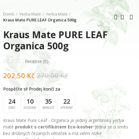
Domů
Yerba Mate
Yerba Mate
Kraus Mate PURE LEAF Organica 500g
Kraus Mate PURE LEAF
Organica 500g
Recenze (
0
)
202,50 Kč
270,00 Kč
Pospěšte si! Prodej končí za
24
10
35
21
DNY
HODINY
MINUTY
VTEŘINY
Kraus Mate Pure Leaf - Organica je jediný argentinský yerba
maté
produkt s certifikátem Eco-kosher
. Jedná se o směs
bez drobných řezaných větviček a má velmi nízké