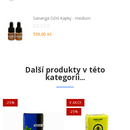
Sananga Oční Kapky - medium
539,00 Kč
Další produkty v této
kategorii...
-25%
V AKCI!
-25%