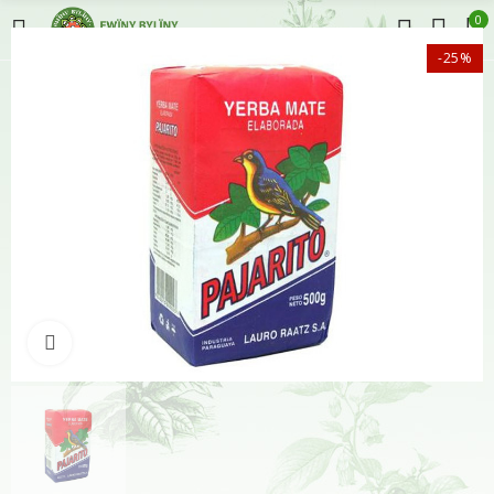
0
-25%
Klikněte pro zvětšení