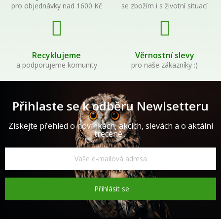
pro objednávky nad 1600 Kč
se zbožím i s životní situací
Recyklujeme
Věrnostní slevy
a podporujeme komunity
pro naše zákazníky :)
Přihlaste se k odběru Newlsetteru
Získejte přehled o novinkách, akcích, slevách a o aktální
trecéně...
Přihlásit se