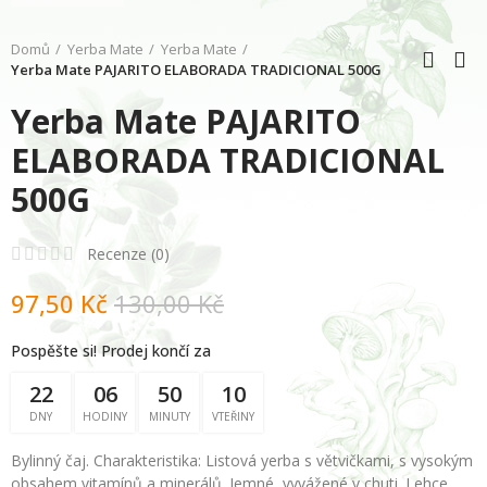
Domů
Yerba Mate
Yerba Mate
Yerba Mate PAJARITO ELABORADA TRADICIONAL 500G
Yerba Mate PAJARITO
ELABORADA TRADICIONAL
500G
Recenze (
0
)
97,50 Kč
130,00 Kč
Pospěšte si! Prodej končí za
22
06
50
09
DNY
HODINY
MINUTY
VTEŘINY
Bylinný čaj. Charakteristika: Listová yerba s větvičkami, s vysokým
obsahem vitamínů a minerálů. Jemné, vyvážené v chuti. Lehce