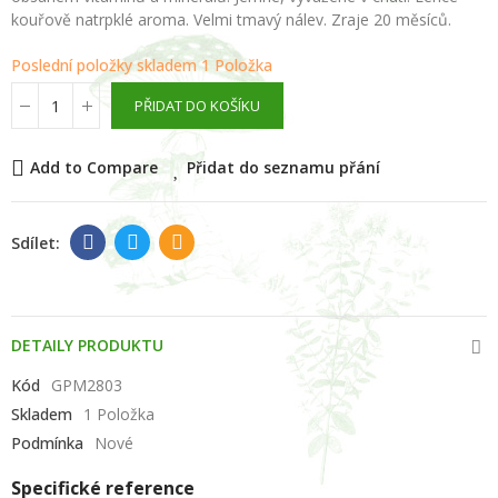
kouřově natrpklé aroma. Velmi tmavý nálev. Zraje 20 měsíců.
Poslední položky skladem
1 Položka
PŘIDAT DO KOŠÍKU
Add to Compare
Přidat do seznamu přání
DETAILY PRODUKTU
Kód
GPM2803
Skladem
1 Položka
Podmínka
Nové
Specifické reference