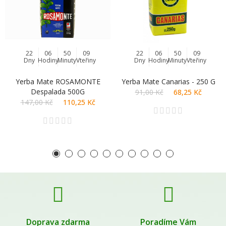
22
06
50
09
22
06
50
09
Dny
Hodiny
Minuty
Vteřiny
Dny
Hodiny
Minuty
Vteřiny
Yerba Mate ROSAMONTE
Yerba Mate Canarias - 250 G
Despalada 500G
91,00 Kč
68,25 Kč
147,00 Kč
110,25 Kč
Doprava zdarma
Poradíme Vám