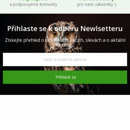
a podporujeme komunity
pro naše zákazníky :)
Přihlaste se k odběru Newlsetteru
Získejte přehled o novinkách, akcích, slevách a o aktální
trecéně...
Přihlásit se