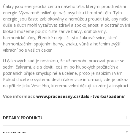
Čakry jsou energetická centra našeho těla, kterými proudí vitální
energie. Významně ovlivňuje naši psychiku i hmotné tělo. Tyto
energie jsou často zablokovány a nemůžou proudit tak, aby naše
duše a duch mohl vyzařovat zdraví a spokojenost. K odstraňování
blokád můžeme použít čisté zářivé barvy, drahokamy,
harmonické tóny, Éterické oleje.. či tyto čakrové svíce, které
harmonizačním spojením barvy, znaku, vůně a hořením zvýší
vibrační pole vašich čaker.
U čakrových sad je novinkou, že už nemohu pracovat pouze se
sedmi čakrami, ale s devíti, což mi po hlubokých prožitcích a
poznáních přijde smysluplné a ucelené, proto je nabízím i Vám.
Pokud chcete o systému devíti čaker více informací, zde je odkaz
na přítele Jirku Veselého, kterému velmi děkuji za zdroj a inspiraci.
Více informací:
www.pracesesny.cz/dalsi-tvorba/badani/
DETAILY PRODUKTU