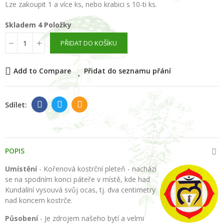
Lze zakoupit 1 a více ks, nebo krabici s 10-ti ks.
Skladem
4 Položky
PŘIDAT DO KOŠÍKU
Add to Compare
Přidat do seznamu přání
POPIS
Umístění
- Kořenová kostrční pleteň - nachází
se na spodním konci páteře v místě, kde had
Kundalíní vysouvá svůj ocas, tj. dva centimetry
nad koncem kostrče.
Působení
- Je zdrojem našeho bytí a velmi