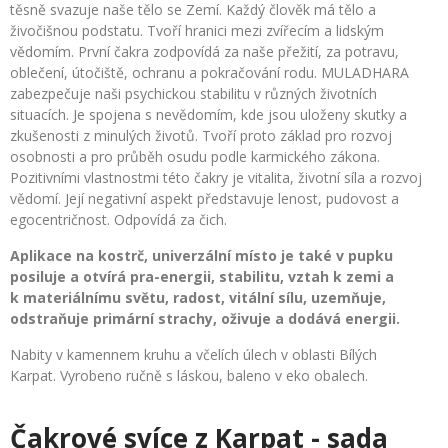
těsně svazuje naše tělo se Zemí. Každý člověk má tělo a
živočišnou podstatu. Tvoří hranici mezi zvířecím a lidským
vědomím. První čakra zodpovídá za naše přežití, za potravu,
oblečení, útočiště, ochranu a pokračování rodu. MULADHARA
zabezpečuje naši psychickou stabilitu v různých životních
situacích. Je spojena s nevědomím, kde jsou uloženy skutky a
zkušenosti z minulých životů. Tvoří proto základ pro rozvoj
osobnosti a pro průběh osudu podle karmického zákona.
Pozitivními vlastnostmi této čakry je vitalita, životní síla a rozvoj
vědomí. Její negativní aspekt představuje lenost, pudovost a
egocentričnost. Odpovídá za čich.
Aplikace na kostrč, univerzální místo je také v pupku
posiluje a otvírá pra-energii, stabilitu, vztah k zemi a
k materiálnímu světu, radost, vitální sílu, uzemňuje,
odstraňuje primární strachy, oživuje a dodává energii.
Nabity v kamennem kruhu a včelích úlech v oblasti Bílých
Karpat. Vyrobeno ručně s láskou, baleno v eko obalech.
Čakrové svíce z Karpat - sada