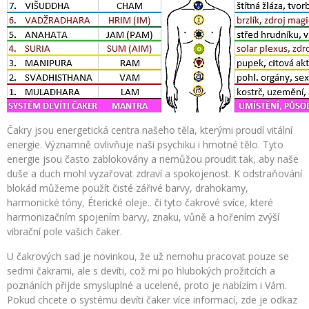
Čakry jsou energetická centra našeho těla, kterými proudí vitální
energie. Významně ovlivňuje naši psychiku i hmotné tělo. Tyto
energie jsou často zablokovány a nemůžou proudit tak, aby naše
duše a duch mohl vyzařovat zdraví a spokojenost. K odstraňování
blokád můžeme použít čisté zářivé barvy, drahokamy,
harmonické tóny, Éterické oleje.. či tyto čakrové svíce, které
harmonizačním spojením barvy, znaku, vůně a hořením zvýší
vibrační pole vašich čaker.
U čakrových sad je novinkou, že už nemohu pracovat pouze se
sedmi čakrami, ale s devíti, což mi po hlubokých prožitcích a
poznáních přijde smysluplné a ucelené, proto je nabízím i Vám.
Pokud chcete o systému devíti čaker více informací, zde je odkaz