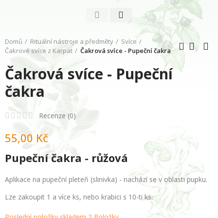
Domů
Rituální nástroje a předměty
Svíce
Čakrové svíce z Karpat
Čakrová svíce - Pupeční čakra
Čakrová svíce - Pupeční
čakra
Recenze (
0
)
55,00 Kč
Pupeční čakra
- růžová
Aplikace na p
upeční pleteň (slinivka) - nachází se v oblasti pupku.
Lze zakoupit 1 a více ks, nebo krabici s 10-ti ks.
Poslední položky skladem
2 Položky