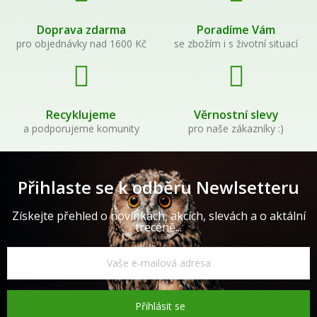
Doprava zdarma
Poradíme Vám
pro objednávky nad 1600 Kč
se zbožím i s životní situací
Recyklujeme
Věrnostní slevy
a podporujeme komunity
pro naše zákazníky :)
Přihlaste se k odběru Newlsetteru
Získejte přehled o novinkách, akcích, slevách a o aktální
trecéně...
Přihlásit se