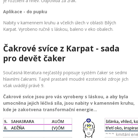
je rozčilení a hněv. Odpovídá za zrak.
Aplikace - do pupku
Nabity v kamennem kruhu a včelích úlech v oblasti Bílých
Karpat. Vyrobeno ručně s láskou, baleno v eko obalech.
Čakrové svíce z Karpat - sada
pro devět čaker
Současná literatura nejčastěji popisuje systém čaker se sedmi
hlavními čakrami. Tajné prastaré moudré ezoterické zdroje jich
však uvádějí právě 9.
Čakrové svíce jsou pro vás vyrobeny s láskou, a aby byla
umocněna jejich léčivá síla, jsou nabity v kamenném kruhu,
kde je zakotvena transformační energie...