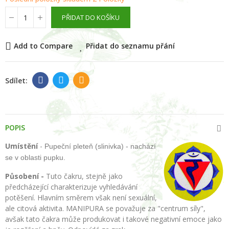
PŘIDAT DO KOŠÍKU
Add to Compare
Přidat do seznamu přání
POPIS
Umístění
-
Pupeční pleteň (slinivka) - nachází
se v oblasti pupku.
Působení -
Tuto čakru, stejně jako
předcházející charakterizuje vyhledávání
potěšení. Hlavním směrem však není sexuální,
ale citová aktivita. MANIPURA se považuje za "centrum síly",
avšak tato čakra může produkovat i takové negativní emoce jako