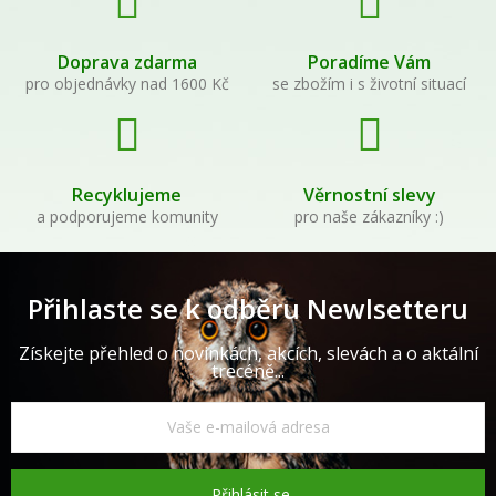
Doprava zdarma
Poradíme Vám
pro objednávky nad 1600 Kč
se zbožím i s životní situací
Recyklujeme
Věrnostní slevy
a podporujeme komunity
pro naše zákazníky :)
Přihlaste se k odběru Newlsetteru
Získejte přehled o novinkách, akcích, slevách a o aktální
trecéně...
Přihlásit se