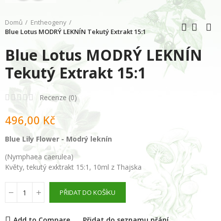
Domů
Entheogeny
Blue Lotus MODRÝ LEKNÍN Tekutý Extrakt 15:1
Blue Lotus MODRÝ LEKNÍN
Tekutý Extrakt 15:1
Recenze (
0
)
496,00 Kč
Blue Lily Flower
- Modrý leknín
(Nymphaea caerulea)
Květy, tekutý exktrakt 15:1, 10ml z Thajska
PŘIDAT DO KOŠÍKU
Add to Compare
Přidat do seznamu přání