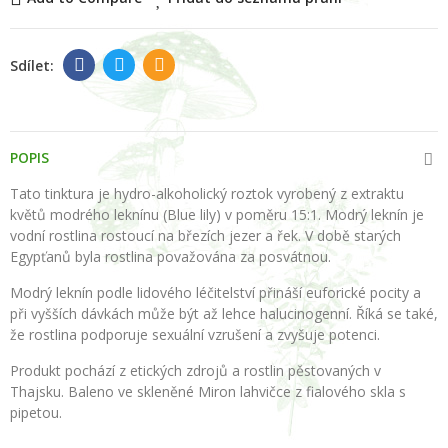
POPIS
Tato tinktura je hydro-alkoholický roztok vyrobený z extraktu
květů modrého leknínu (Blue lily) v poměru 15:1. Modrý leknín je
vodní rostlina rostoucí na březích jezer a řek. V době starých
Egypťanů byla rostlina považována za posvátnou.
Modrý leknín podle lidového léčitelství přináší euforické pocity a
při vyšších dávkách může být až lehce halucinogenní. Říká se také,
že rostlina podporuje sexuální vzrušení a zvyšuje potenci.
Produkt pochází z etických zdrojů a rostlin pěstovaných v
Thajsku. Baleno ve skleněné Miron lahvičce z fialového skla s
pipetou.