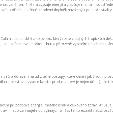
ncentrované formě, která zvyšuje energii a zlepšuje mentální soustředě
kolového ořechu a přináší moderní doplněk navržený k podpoře vitality
la nitida, se sklízí z kolovníku, který roste v bujných tropických deš
štanu, jsou známé svou hořkou chutí a přirozeně vysokým obsahem kofe
 péčí a důrazem na udržitelné postupy, které chrání jak životní prost
láni poskytovat vysoce kvalitní produkt, který je nejen účinný, ale ta
ncem při podpoře energie, metabolismu a celkového zdraví. Ať už jej
otravin nebo zahrnujete do bylinných směsí, tento extrakt nabízí osv