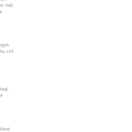
ní. Náš
 a
tných
inu, což
ředí,
ké
ědčené