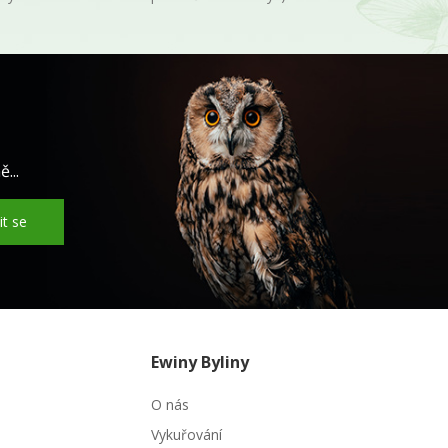
...
it se
Ewiny Byliny
O nás
Vykuřování