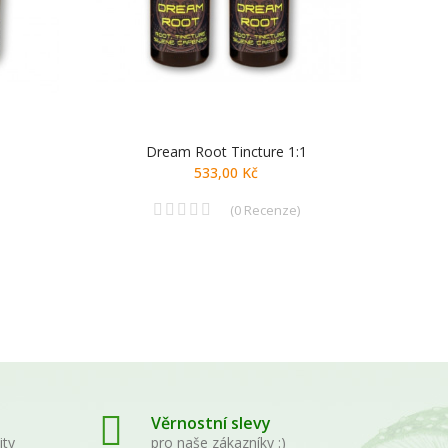
Dream Root Tincture 1:1
533,00 Kč
(
0
Recenze
)
Věrnostní slevy
ity
pro naše zákazníky :)