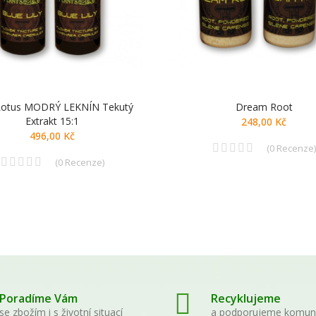
Lotus MODRÝ LEKNÍN Tekutý
Dream Root
Extrakt 15:1
248,00 Kč
496,00 Kč
(
0
Recenze
)
(
0
Recenze
)
Poradíme Vám
Recyklujeme
se zbožím i s životní situací
a podporujeme komun