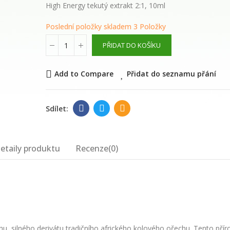
květinová voda
High Energy tekutý extrakt 2:1, 10ml
Poslední položky skladem
3 Položky
289,00 Kč
PŘIDAT DO KOŠÍKU
WAYUSA GREEN n
celé nefermento
Add to Compare
Přidat do seznamu přání
listy 100g
210,00 Kč
etaily produktu
Recenze(0)
hu, silného derivátu tradičního afrického kolového ořechu. Tento přír