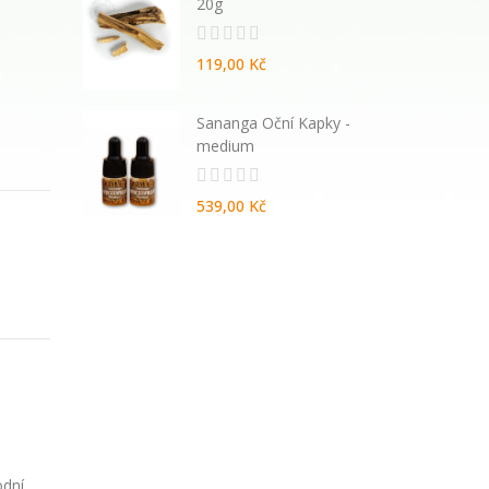
20g
119,00 Kč
atural
Sananga Oční Kapky -
vané
medium
539,00 Kč
odní