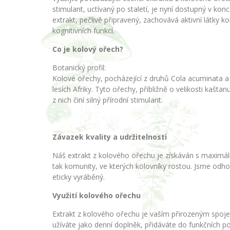
stimulant, uctívaný po staletí, je nyní dostupný v ko
extrakt, pečlivě připravený, zachovává aktivní látky 
kognitivních funkcí.
Co je kolový ořech?
Botanický profil:
Kolové ořechy, pocházející z druhů Cola acuminata a Co
lesích Afriky. Tyto ořechy, přibližně o velikosti ka
z nich činí silný přírodní stimulant.
Závazek kvality a udržitelnosti
Náš extrakt z kolového ořechu je získáván s maximální
tak komunity, ve kterých kolovníky rostou. Jsme odhod
eticky vyráběný.
Využití kolového ořechu
Extrakt z kolového ořechu je vaším přirozeným spoje
užíváte jako denní doplněk, přidáváte do funkčních p