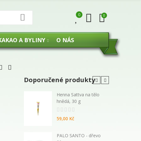
0
0
KAKAO A BYLINY
O NÁS
Doporučené produkty
 malé
Henna Sattva na tělo
hnědá, 30 g
59,00 Kč
270 ml -
PALO SANTO - dřevo