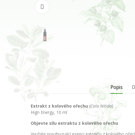
Klikněte pro zvětšení
Popis
D
Extrakt z kolového ořechu
(
Cola Nitida
)
Hign Energy, 10 ml
Objevte sílu extraktu z kolového ořechu
Využijte povzbuzující esenci extraktu z kolového ořec