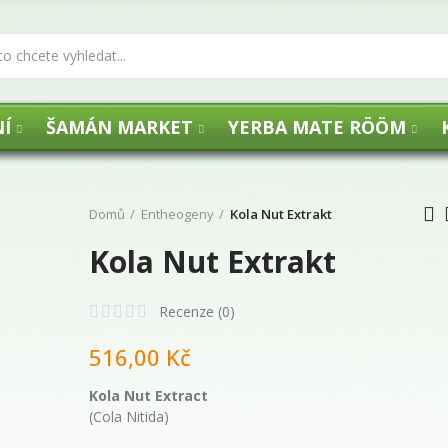
Í
ŠAMÁN MARKET
YERBA MATE RÖÖM
Domů
Entheogeny
Kola Nut Extrakt
Kola Nut Extrakt
UHLÍKY FLOGA -
Recenze (
0
)
516,00 Kč
29,00 Kč
Kola Nut Extract
(Cola Nitida)
Agua de Florida 