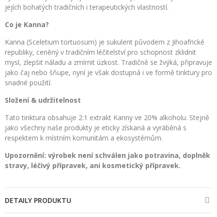
jejích bohatých tradičních i terapeutických vlastností.
Co je Kanna?
Kanna (Sceletium tortuosum) je sukulent původem z Jihoafrické
republiky, ceněný v tradičním léčitelství pro schopnost zklidnit
mysl, zlepšit náladu a zmírnit úzkost. Tradičně se žvýká, připravuje
jako čaj nebo šňupe, nyní je však dostupná i ve formě tinktury pro
snadné použití.
Složení & udržitelnost
Tato tinktura obsahuje 2:1 extrakt Kanny ve 20% alkoholu. Stejně
jako všechny naše produkty je eticky získaná a vyráběná s
respektem k místním komunitám a ekosystémům.
Upozornění: výrobek není schválen jako potravina, doplněk
stravy, léčivý přípravek, ani kosmetický přípravek.
DETAILY PRODUKTU