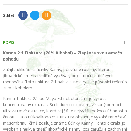
POPIS
Kanna 2:1 Tinktura (20% Alkohol) – Zlepšete svou emoční
pohodu
Zažijte uklidňující účinky Kanny, posvátné rostliny, kterou
jihoafrické kmeny tradičně využívaly pro emoční a duševní
rovnováhu. Tato tinktura 2:1 nabízí silné a rychle působící řešení s
20% alkoholem.
Kanna Tinktura 2:1 od Maya Ethnobotanicals je vysoce
koncentrovaný extrakt z Sceletium tortuosum, získaný pomocí
ultrazvukové extrakce, která zajišťuje nejvyšší možnou účinnost a
čistotu. Tato nízkoalkoholová tinktura obsahuje vysoké množství
mesembrinu, čímž zesiluje známé účinky Kanny. Tento extrakt je
vyroben z nejkvalitnější jihoafrické Kanny, což zaručuje zachování