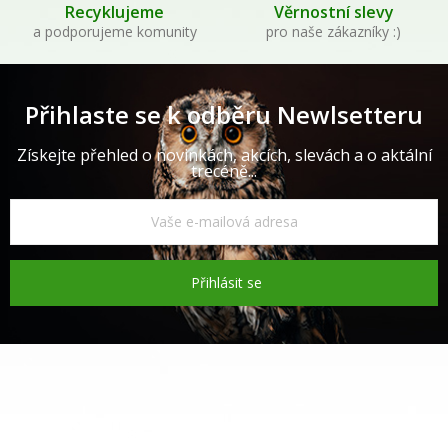
Recyklujeme
Věrnostní slevy
a podporujeme komunity
pro naše zákazníky :)
Přihlaste se k odběru Newlsetteru
Získejte přehled o novinkách, akcích, slevách a o aktální
trecéně...
Přihlásit se