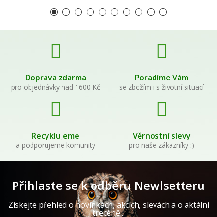
Doprava zdarma
Poradíme Vám
pro objednávky nad 1600 Kč
se zbožím i s životní situací
Recyklujeme
Věrnostní slevy
a podporujeme komunity
pro naše zákazníky :)
Přihlaste se k odběru Newlsetteru
Získejte přehled o novinkách, akcích, slevách a o aktální
trecéně...