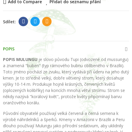
Add to Compare
Přidat do seznamu přání
POPIS
POPIS MULUNGU
je slovo původu Tupi (odvozené od mussungu)
a znamená "buben" (typ rámového bubnu oblíbeného v Brazílii).
Toto jméno pochází ze zvuku, který vydává při úderu na jeho dutý
kmen. Je to středně velký, dobře větvený strom, který dosahuje
výšky 10-14 m. Produkuje hojně krásných, červených květů
(oplozených kolibříky) na koncích mnoha větví stromu. Strom se
někdy nazývá "korálový květ", protože květy připomínají barvu
oranžového korálu.
Původní obyvatelé používají velká červená a černá semena k
výrobě náhrdelníků a šperků. Kmeny v Amazonii v Brazílii a Peru
dlouho používají Mulungu jako přírodní sedativum, aby uklidnily
příliš rozrušený nervový systém a podporovaly klidný spánek. V