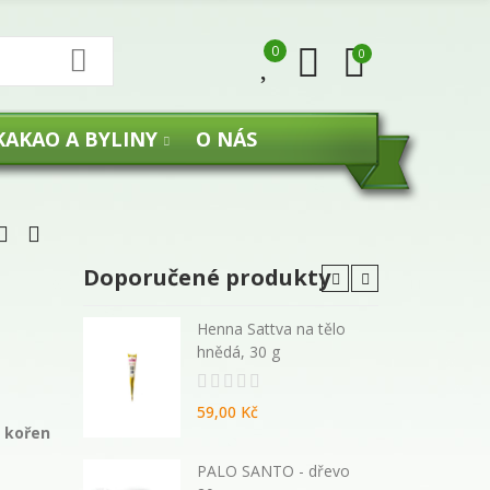
0
0
KAKAO A BYLINY
O NÁS
Doporučené produkty
 malé
Henna Sattva na tělo
hnědá, 30 g
59,00 Kč
ý kořen
270 ml -
PALO SANTO - dřevo