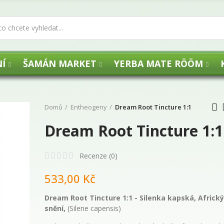
Í
ŠAMÁN MARKET
YERBA MATE RÖÖM
Domů
Entheogeny
Dream Root Tincture 1:1
Dream Root Tincture 1:1
UHLÍKY FLOGA -
Recenze (
0
)
533,00 Kč
29,00 Kč
Dream Root Tincture 1:1 -
Silenka kapská, Africk
snění,
(Silene capensis)
Agua de Florida 