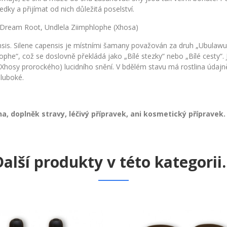
ky a přijímat od nich důležitá poselství.
an Dream Root, Undlela Ziimphlophe (Xhosa)
sis.
Silene capensis je místními šamany považován za druh „Ubulawu
ophe“, což se doslovně překládá jako „Bílé stezky“ nebo „Bílé cesty“.
 Xhosy prorockého) lucidního snění.
V bdělém stavu má rostlina údajn
hluboké.
a, doplněk stravy, léčivý přípravek, ani kosmetický přípravek.
alší produkty v této kategorii..