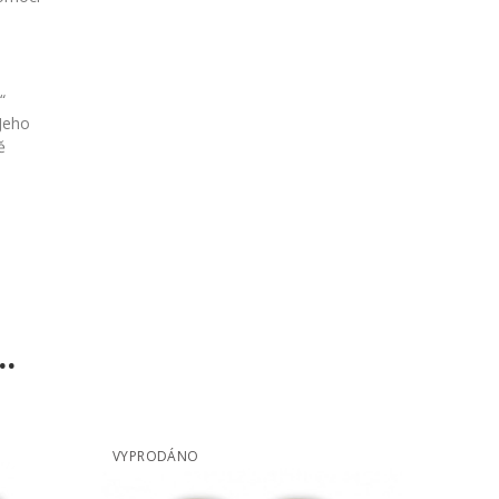
“
Jeho
ě
.
VYPRODÁNO