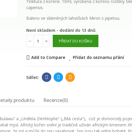
květinová voda
Tinktura z kořene. 10ml,
vyrobená z kořenů rostliny Sil
capensis.
289,00 Kč
Baleno ve skleněných lahvičkách Miron s pipetou.
Není skladem - dodání do 13 dnů
WAYUSA GREEN n
celé nefermento
PŘIDAT DO KOŠÍKU
listy 100g
Add to Compare
Přidat do seznamu přání
210,00 Kč
etaily produktu
Recenze(0)
bulawu“ a „Undlela Ziimhlophe“ („Bílá cesta“), což je domorodý poj
evírat mysl. Africký kořen snění je tradičně užíván africkým kmenem X
ědomuje, že sní a může do snu zasahovat. Sny jsou tak velmi bohaté. 