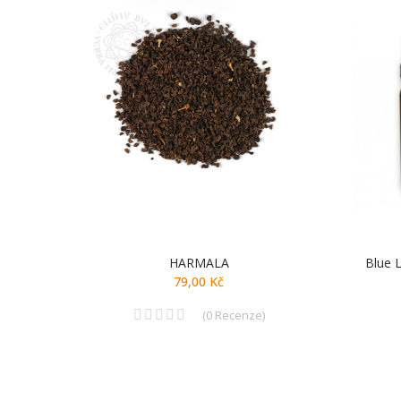
HARMALA
Blue 
79,00 Kč
(
0
Recenze
)