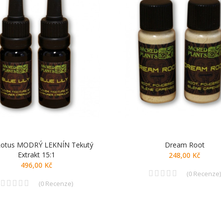
Lotus MODRÝ LEKNÍN Tekutý
Dream Root
Extrakt 15:1
248,00 Kč
496,00 Kč
(
0
Recenze
)
(
0
Recenze
)