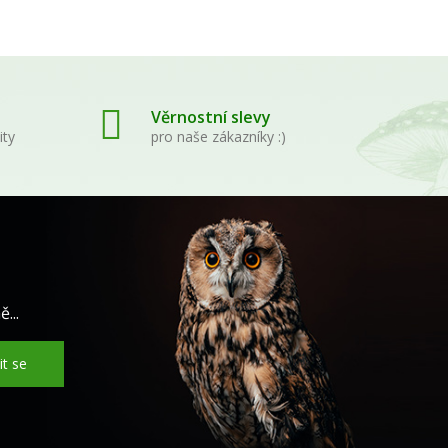
Věrnostní slevy
ity
pro naše zákazníky :)
...
it se