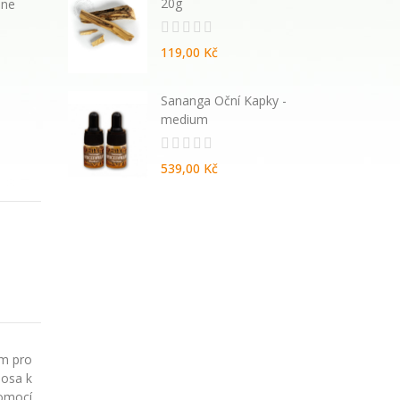
20g
ene
119,00 Kč
atural
Sananga Oční Kapky -
vané
medium
539,00 Kč
em pro
hosa k
Pomocí