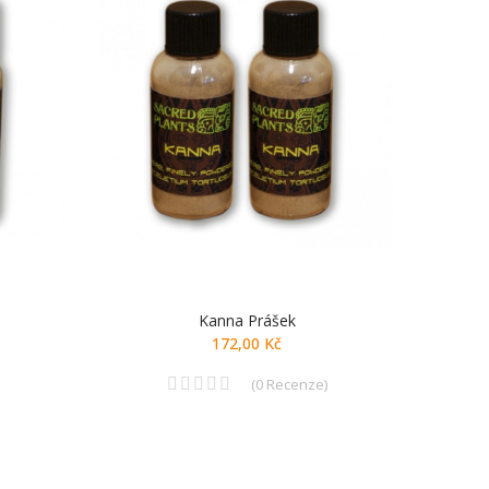
Kanna Prášek
Gu
172,00 Kč
(
0
Recenze
)