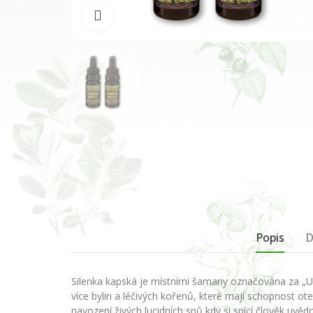
Klikněte pro zvětšení
Popis
D
Silenka kapská je místními šamany označována za „U
více bylin a léčivých kořenů, které mají schopnost ot
navození živých lucidních snů kdy si spící člověk uv