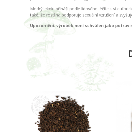
Modrý leknín přináší podle lidového léčitelství eufori
také, že rostlina podporuje sexuální vzrušení a zvyšuj
Upozornění: výrobek není schválen jako potravin
D