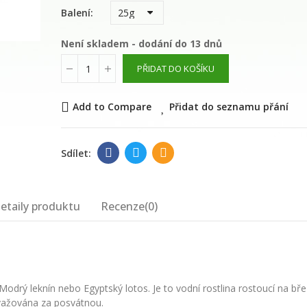
květinová voda
Balení
289,00 Kč
Není skladem - dodání do 13 dnů
PŘIDAT DO KOŠÍKU
WAYUSA GREEN n
celé nefermento
listy 100g
Add to Compare
Přidat do seznamu přání
210,00 Kč
etaily produktu
Recenze(0)
drý leknín nebo Egyptský lotos. Je to vodní rostlina rostoucí na bře
ovažována za posvátnou.