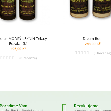
Lotus MODRÝ LEKNÍN Tekutý
Dream Root
Extrakt 15:1
248,00 Kč
496,00 Kč
(
0
Recenze
)
(
0
Recenze
)
Poradíme Vám
Recyklujeme
se zbožím i s životní situací
a podporujeme komun