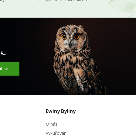
...
it se
Ewiny Byliny
O nás
Vykuřování