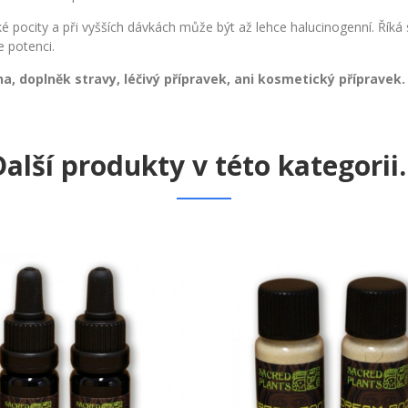
cké pocity a při vyšších dávkách může být až lehce halucinogenní. Říká
e potenci.
a, doplněk stravy, léčivý přípravek, ani kosmetický přípravek.
alší produkty v této kategorii..