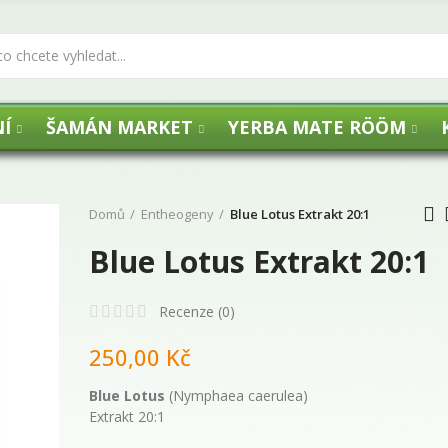
Í
ŠAMÁN MARKET
YERBA MATE RÖÖM
Domů
Entheogeny
Blue Lotus Extrakt 20:1
Blue Lotus Extrakt 20:1
UHLÍKY FLOGA -
Recenze (
0
)
250,00 Kč
29,00 Kč
Blue Lotus
(Nymphaea caerulea)
Extrakt 20:1
Agua de Florida 