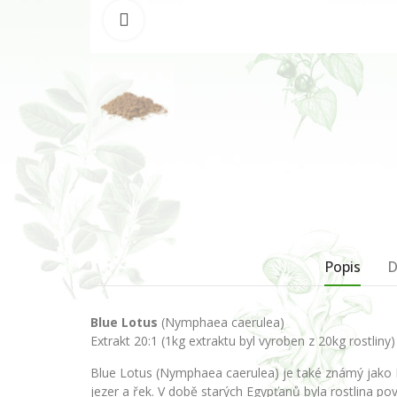
Klikněte pro zvětšení
Popis
D
Blue Lotus
(Nymphaea caerulea)
Extrakt 20:1 (1kg extraktu byl vyroben z 20kg rostliny)
Blue Lotus (Nymphaea caerulea) je také známý jako Mo
jezer a řek. V době starých Egypťanů byla rostlina p