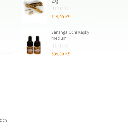
20g
119,00 Kč
atural
Sananga Oční Kapky -
vané
medium
539,00 Kč
zích