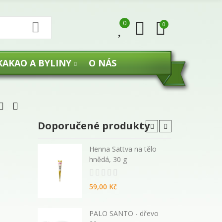
0
0
KAKAO A BYLINY
O NÁS
Doporučené produkty
 malé
Henna Sattva na tělo
hnědá, 30 g
59,00 Kč
270 ml -
PALO SANTO - dřevo