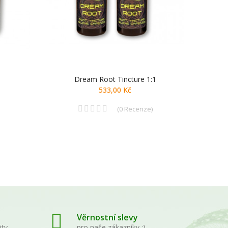
Dream Root Tincture 1:1
533,00 Kč
(
0
Recenze
)
Věrnostní slevy
ity
pro naše zákazníky :)