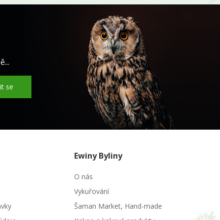
...
it se
Ewiny Byliny
O nás
Vykuřování
ávky
Šaman Market, Hand-made