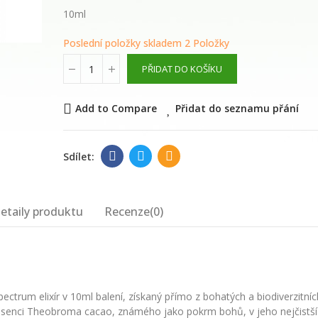
květinová voda
10ml
289,00 Kč
Poslední položky skladem
2 Položky
PŘIDAT DO KOŠÍKU
WAYUSA GREEN n
celé nefermento
Add to Compare
Přidat do seznamu přání
listy 100g
210,00 Kč
etaily produktu
Recenze(0)
ctrum elixír v 10ml balení, získaný přímo z bohatých a biodiverzitníc
 esenci Theobroma cacao, známého jako pokrm bohů, v jeho nejčistší