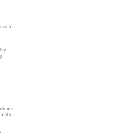
noidů i
žky
jí
přírodu
armářů.
y