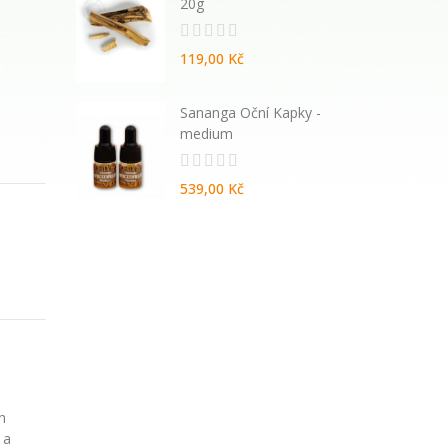
20g
119,00 Kč
atural
Sananga Oční Kapky -
vané
medium
539,00 Kč
h
 a