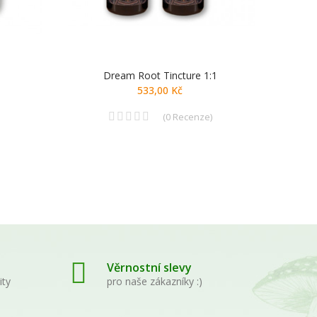
Dream Root Tincture 1:1
533,00 Kč
(
0
Recenze
)
Věrnostní slevy
ity
pro naše zákazníky :)