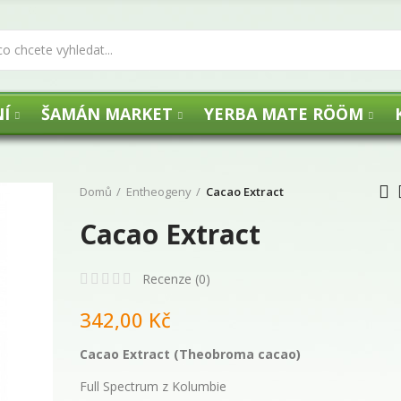
Í
ŠAMÁN MARKET
YERBA MATE RÖÖM
Domů
Entheogeny
Cacao Extract
Cacao Extract
UHLÍKY FLOGA -
Recenze (
0
)
342,00 Kč
29,00 Kč
Cacao Extract (Theobroma cacao)
Agua de Florida 
Full Spectrum z Kolumbie