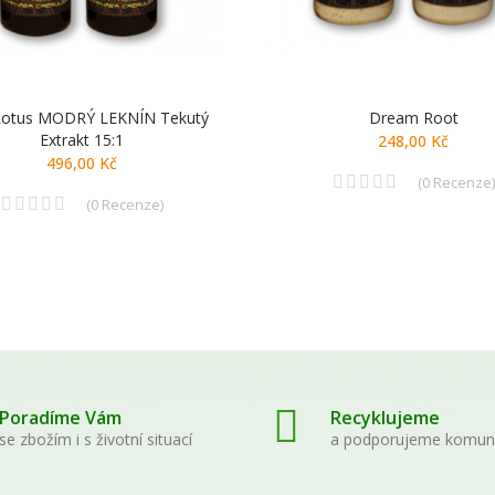
Lotus MODRÝ LEKNÍN Tekutý
Dream Root
Extrakt 15:1
248,00 Kč
496,00 Kč
(
0
Recenze
)
(
0
Recenze
)
Poradíme Vám
Recyklujeme
se zbožím i s životní situací
a podporujeme komun