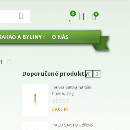
0
0
KAKAO A BYLINY
O NÁS
Doporučené produkty
 malé
Henna Sattva na tělo
hnědá, 30 g
59,00 Kč
270 ml -
PALO SANTO - dřevo