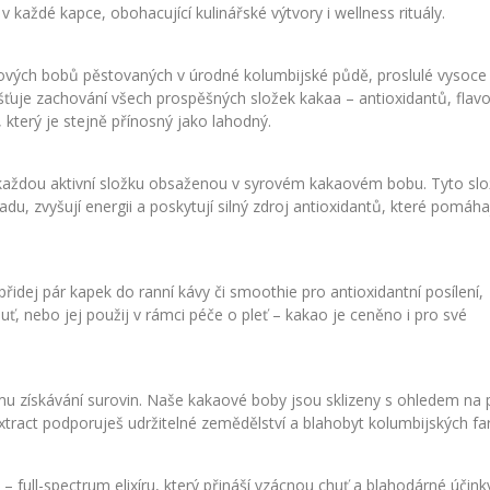
 každé kapce, obohacující kulinářské výtvory i wellness rituály.
kaových bobů pěstovaných v úrodné kolumbijské půdě, proslulé vysoce
išťuje zachování všech prospěšných složek kakaa – antioxidantů, flavo
který je stejně přínosný jako lahodný.
 každou aktivní složku obsaženou v syrovém kakaovém bobu. Tyto slo
adu, zvyšují energii a poskytují silný zdroj antioxidantů, které pomáha
idej pár kapek do ranní kávy či smoothie pro antioxidantní posílení,
ť, nebo jej použij v rámci péče o pleť – kakao je ceněno i pro své
mu získávání surovin. Naše kakaové boby jsou sklizeny s ohledem na 
xtract podporuješ udržitelné zemědělství a blahobyt kolumbijských f
 full-spectrum elixíru, který přináší vzácnou chuť a blahodárné účink