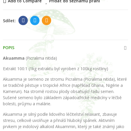
Add to Compare
Přidat do seznamu přání
POPIS
Akuamma
(Picralima nitida)
Extrakt 100:1 (1kg extraktu byl vyroben z 100kg rostliny)
Akuamma je semeno ze stromu Picralima (Picralima nitida), které
se tradičně pěstuje v tropické Africe (například Ghana, Nigérie a
Kamerun). Na stromě rostou plody obsahující řadu semen.
Sušené semeno bylo základem západoafrické medicíny v léčbě
bolesti, průjmu a malárie.
Akuamma je silný podle lidového léčitelství relaxant, zbavuje
stresu, celkově uvolňuje a přináší hluboký spánek. Aktivním
prvkem je indolový alkaloid Akuammin, který je také známý jako