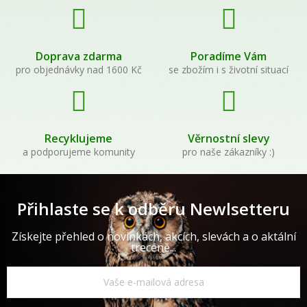
Doprava zdarma
Poradíme Vám
pro objednávky nad 1600 Kč
se zbožím i s životní situací
Recyklujeme
Věrnostní slevy
a podporujeme komunity
pro naše zákazníky :)
Přihlaste se k odběru Newlsetteru
Získejte přehled o novinkách, akcích, slevách a o aktální
trecéně...